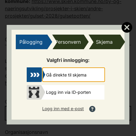
kommune:
https://www.skien.kommune.no/by-og-
naeringsutvikling/prosjekter-i-skien/andre-
prosjekter/gulset-2028/gulsetpotten/
OM ORGANISASJONEN
Pålogging
Personvern
Skjema
Valgfri innlogging:
Legg inn organisasjonsnummer for laget/foreningen,
så fylles adressen inn automatisk. Trenger du å søke
Gå direkte til skjema
opp organisasjonsnummeret, kan du gå til
https://www.brreg.no
.
Logg inn via ID-porten
Organisasjonsnummer
*
Logg inn med e-post
Organisasjonsnavn